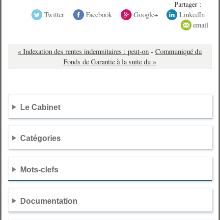
Partager :
Twitter
Facebook
Google+
LinkedIn
email
« Indexation des rentes indemnitaires : peut-on
-
Communiqué du
Fonds de Garantie à la suite du »
Le Cabinet
Catégories
Mots-clefs
Documentation